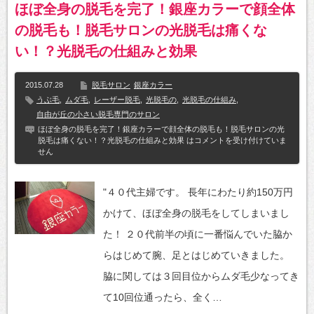
ほぼ全身の脱毛を完了！銀座カラーで顔全体
の脱毛も！脱毛サロンの光脱毛は痛くな
い！？光脱毛の仕組みと効果
2015.07.28
脱毛サロン
銀座カラー
うぶ毛
,
ムダ毛
,
レーザー脱毛
,
光脱毛の
,
光脱毛の仕組み
,
自由が丘の小さい脱毛専門のサロン
ほぼ全身の脱毛を完了！銀座カラーで顔全体の脱毛も！脱毛サロンの光
脱毛は痛くない！？光脱毛の仕組みと効果 は
コメントを受け付けていま
せん
"４０代主婦です。 長年にわたり約150万円
かけて、ほぼ全身の脱毛をしてしまいまし
た！ ２０代前半の頃に一番悩んでいた脇か
らはじめて腕、足とはじめていきました。
脇に関しては３回目位からムダ毛少なってき
て10回位通ったら、全く…