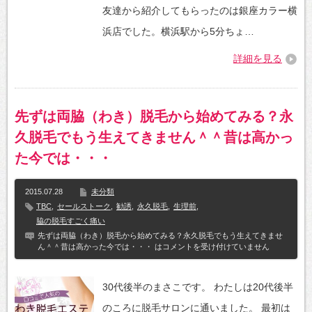
友達から紹介してもらったのは銀座カラー横
浜店でした。横浜駅から5分ちょ…
詳細を見る
先ずは両脇（わき）脱毛から始めてみる？永
久脱毛でもう生えてきません＾＾昔は高かっ
た今では・・・
2015.07.28
未分類
TBC
,
セールストーク
,
勧誘
,
永久脱毛
,
生理前
,
脇の脱毛すごく痛い
先ずは両脇（わき）脱毛から始めてみる？永久脱毛でもう生えてきませ
ん＾＾昔は高かった今では・・・ は
コメントを受け付けていません
30代後半のまさこです。 わたしは20代後半
のころに脱毛サロンに通いました。 最初は