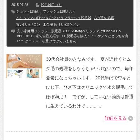
2015.07.28
脱毛器口コミ
ショットは痛い
,
フラッシュは眩しい
,
ベリッシマのFlash＆Goというフラッシュ脱毛器
,
ムダ毛の処理
,
安い脱毛サロン
,
永久脱毛
,
脱毛器ケノン
安い家庭用フラッシュ脱毛器BELLISSIMA(ベリッシマ)のFlash＆Go
BEF-0151！家で自己処理すべく脱毛器を購入＾＾！ケノンとどっちが良
い？ は
コメントを受け付けていません
30代会社員のきなみです。 夏が近付くとム
ダ毛の処理をしなくちゃいけないので、毎年
憂鬱になっちゃいます。 20代半ばでワキと
ひじ下、ひざ下はクリニックで永久脱毛して
ほぼ満足！ ですが、していない箇所は普通
に生えているわけで……。…
詳細を見る