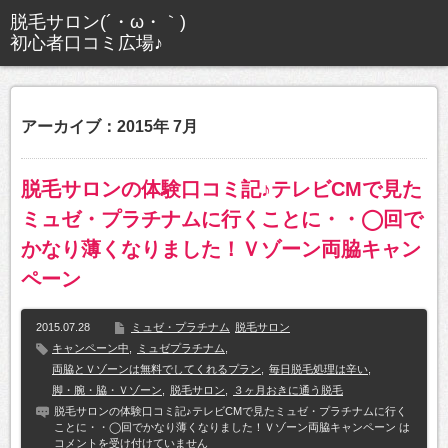
アーカイブ：2015年 7月
脱毛サロンの体験口コミ記♪テレビCMで見た
ミュゼ・プラチナムに行くことに・・◯回で
かなり薄くなりました！Ｖゾーン両脇キャン
ペーン
2015.07.28
ミュゼ・プラチナム
脱毛サロン
キャンペーン中
,
ミュゼプラチナム
,
両脇とＶゾーンは無料でしてくれるプラン
,
毎日脱毛処理は辛い
,
脚・腕・脇・Ｖゾーン
,
脱毛サロン
,
３ヶ月おきに通う脱毛
脱毛サロンの体験口コミ記♪テレビCMで見たミュゼ・プラチナムに行く
ことに・・◯回でかなり薄くなりました！Ｖゾーン両脇キャンペーン は
コメントを受け付けていません