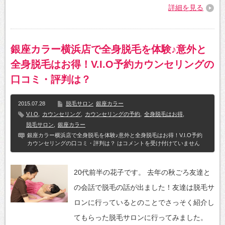
詳細を見る
銀座カラー横浜店で全身脱毛を体験♪意外と
全身脱毛はお得！V.I.O予約カウンセリングの
口コミ・評判は？
2015.07.28
脱毛サロン
銀座カラー
V.I.O
,
カウンセリング
,
カウンセリングの予約
,
全身脱毛はお得
,
脱毛サロン
,
銀座カラー
銀座カラー横浜店で全身脱毛を体験♪意外と全身脱毛はお得！V.I.O予約
カウンセリングの口コミ・評判は？ は
コメントを受け付けていません
20代前半の花子です。 去年の秋ごろ友達と
の会話で脱毛の話が出ました！友達は脱毛サ
ロンに行っているとのことでさっそく紹介し
てもらった脱毛サロンに行ってみました。